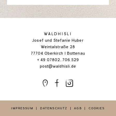
WALDHISLI
Josef und Stefanie Huber
Weintalstraße 28
77704 Oberkirch I Bottenau
+ 49 07802. 706 529
post@waldhisli.de
IMPRESSUM
|
DATENSCHUTZ
|
AGB
| COOKIES